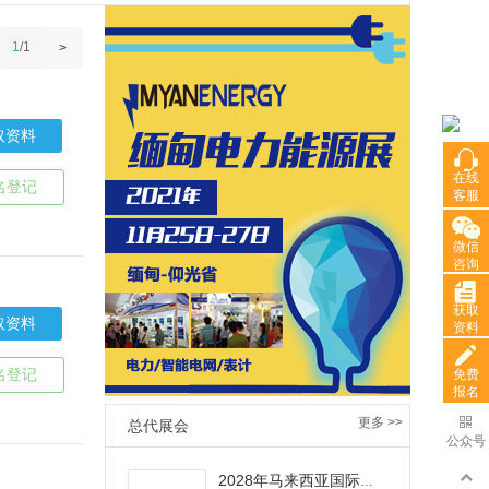
1
/
1
>
取资料
在线
在线
名登记
客服
客服
微信
微信
咨询
咨询
获取
获取
取资料
资料
资料
名登记
免费
免费
报名
报名
更多 >>
总代展会
公众号
公众号
2028年马来西亚国际电力能源展览会TENAGA EXPO