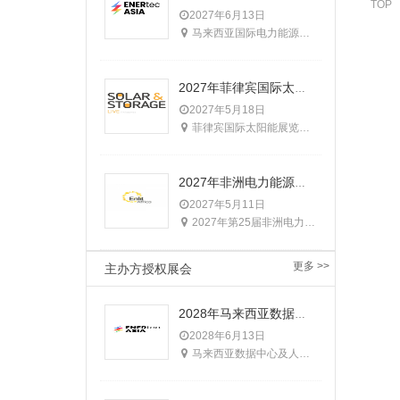
TOP
2027年6月13日
马来西亚国际电力能源展览会由英富曼集团主办，始办于1998年，两年一届，是马来西亚国家电力能源公司（TNB)唯一支持的专业电力采购平台和行业盛会。马来西亚国际电力能源展览会深受马来当地电力能源业界的认可，被认为是“东南亚电力能源工业最权威的展览会”，以扩展专业技术、开发更有效的电力性能以及满足工业需求为使命，持续性地为政府和商界提供稳定的平台。
2027年菲律宾国际太阳能展览会
2027年5月18日
菲律宾国际太阳能展览会是目前菲律宾规模最大，影响力最强的太阳能行业盛会。展会由Terrapinn Holdings Ltd.主办，每年一届，在菲律宾马尼拉SMX展览会议中心举办
2027年非洲电力能源、智能电网及表计展Enlit Africa
2027年5月11日
2027年第25届非洲电力能源展，将于5月11-13日在南非-开普敦举行，由南非电力公司（ESKOM）和南非工贸部（DTI）联合举办，其中将涉及发电、输配电、智能表计、新能源发电、水资源管理等多个领域
更多 >>
主办方授权展会
2028年马来西亚数据中心及人工智能展
2028年6月13日
马来西亚数据中心及人工智能展由英富曼集团主办，展会同期举办马来西亚电力能源展，马来西亚国家能源公司（TNB)能源转型大会，马来西亚电池储能展及马来西亚暖通制冷展。马来西亚国际电力能源展览会始办于1998年，两年一届，是马来西亚国家能源公司（TNB)唯一支持的专业电力采购平台和行业盛会。