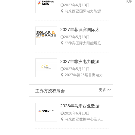
TOP
2027年6月13日
马来西亚国际电力能源展览会由英富曼集团主办，始办于1998年，两年一届，是马来西亚国家电力能源公司（TNB)唯一支持的专业电力采购平台和行业盛会。马来西亚国际电力能源展览会深受马来当地电力能源业界的认可，被认为是“东南亚电力能源工业最权威的展览会”，以扩展专业技术、开发更有效的电力性能以及满足工业需求为使命，持续性地为政府和商界提供稳定的平台。
2027年菲律宾国际太阳能展览会
2027年5月18日
菲律宾国际太阳能展览会是目前菲律宾规模最大，影响力最强的太阳能行业盛会。展会由Terrapinn Holdings Ltd.主办，每年一届，在菲律宾马尼拉SMX展览会议中心举办
2027年非洲电力能源、智能电网及表计展Enlit Africa
2027年5月11日
2027年第25届非洲电力能源展，将于5月11-13日在南非-开普敦举行，由南非电力公司（ESKOM）和南非工贸部（DTI）联合举办，其中将涉及发电、输配电、智能表计、新能源发电、水资源管理等多个领域
更多 >>
主办方授权展会
2028年马来西亚数据中心及人工智能展
2028年6月13日
马来西亚数据中心及人工智能展由英富曼集团主办，展会同期举办马来西亚电力能源展，马来西亚国家能源公司（TNB)能源转型大会，马来西亚电池储能展及马来西亚暖通制冷展。马来西亚国际电力能源展览会始办于1998年，两年一届，是马来西亚国家能源公司（TNB)唯一支持的专业电力采购平台和行业盛会。