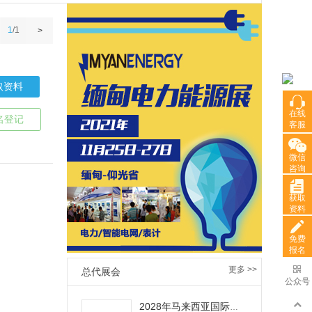
1
/
1
>
取资料
在线
在线
名登记
客服
客服
微信
微信
咨询
咨询
获取
获取
资料
资料
免费
免费
报名
报名
更多 >>
总代展会
公众号
公众号
2028年马来西亚国际电力能源展览会TENAGA EXPO