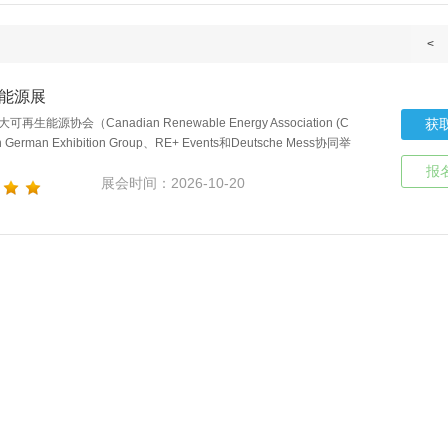
<
力能源展
源协会（Canadian Renewable Energy Association (C
获
German Exhibition Group、RE+ Events和Deutsche Mess协同举
报
展会时间：2026-10-20