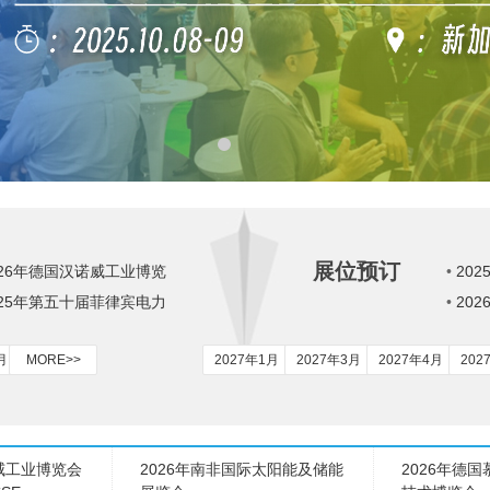
展位预订
026年德国汉诺威工业博览
•
20
ANNOVER MESSE
025年第五十届菲律宾电力
展览会Da
•
20
展览会 3E XPO
AISA
术展
月
MORE>>
2027年1月
2027年3月
2027年4月
202
诺威工业博览会
2026年南非国际太阳能及储能
2026年德