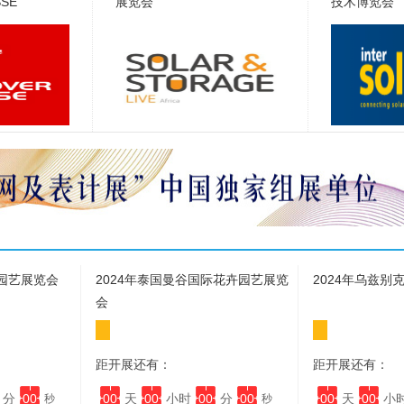
SSE
展览会
技术博览会
卉园艺展览会
2024年泰国曼谷国际花卉园艺展览
2024年乌兹别
会
距开展还有：
距开展还有：
分
00
00
天
00
小时
00
分
00
00
天
00
小
秒
秒