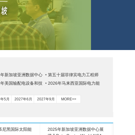
25年新加坡亚洲数据中心
•
第五十届菲律宾电力工程师
ta Centre World
26年美国输配电设备和技
协会年度峰会 暨菲律宾数、
•
2026年马来西亚国际电力能
览会
储、充产业展览会
源展览会TENAGA EXPO
7年5月
2027年6月
2027年9月
MORE>>
国慕尼黑国际太阳能
2025年新加坡亚洲数据中心展