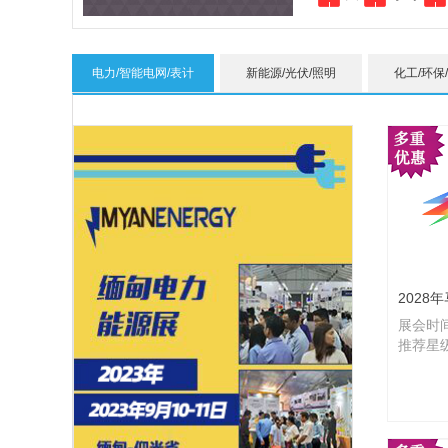
电力/智能电网/表计
新能源/光伏/照明
化工/环保
202
展会时间
推荐星