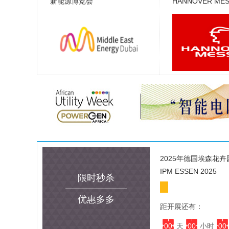
新能源博览会
HANNOVER ME
2025年德国埃森花
IPM ESSEN 2025
限时秒杀
优惠多多
距开展还有：
00
天
00
小时
00