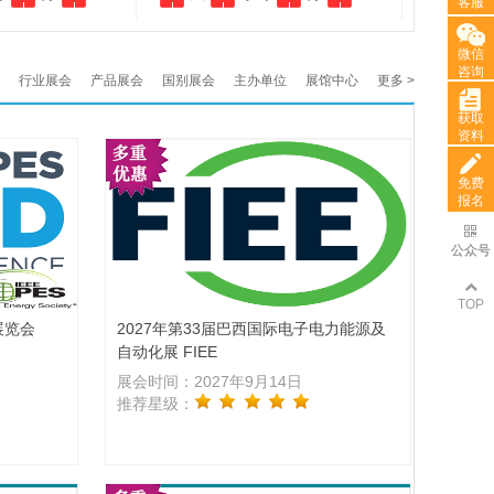
客服
客服
微信
微信
咨询
咨询
行业展会
产品展会
国别展会
主办单位
展馆中心
更多 >
获取
获取
资料
资料
免费
免费
报名
报名
公众号
公众号
TOP
展览会
2027年第33届巴西国际电子电力能源及
自动化展 FIEE
展会时间：2027年9月14日
推荐星级：