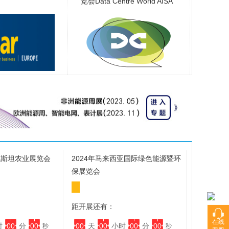
览会Data Centre World AISA
克斯坦农业展览会
2024年马来西亚国际绿色能源暨环
保展览会
距开展还有：
在线
在线
时
00
分
00
00
天
00
小时
00
分
00
秒
秒