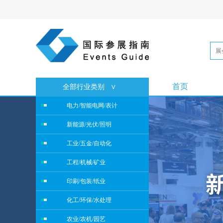
首页
全部行业类别
∨
电力/智能电网/表计
新能源/光伏/照明
工业/五金/自动化
工程/机械/矿业
印刷/包装/纸业
化工/环保/水处理
农业/农机/园艺