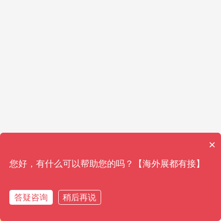
×
您好，有什么可以帮助您的吗？【海外展都有接】
答疑咨询
稍后再说
获取资料
获取资料
免费通话
免费通话
在线客服
在线客服
参观展报名
参观展报名